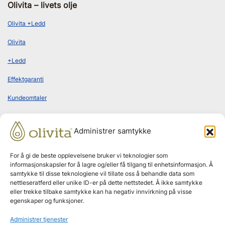
Olivita – livets olje
Olivita +Ledd
Olivita
+Ledd
Effektgaranti
Kundeomtaler
Administrer samtykke
Bestill abonnement
For å gi de beste opplevelsene bruker vi teknologier som
informasjonskapsler for å lagre og/eller få tilgang til enhetsinformasjon. Å
samtykke til disse teknologiene vil tillate oss å behandle data som
nettleseratferd eller unike ID-er på dette nettstedet. Å ikke samtykke
Leveres hjem annenhver måned
eller trekke tilbake samtykke kan ha negativ innvirkning på visse
egenskaper og funksjoner.
Ingen bindingstid
Administrer tjenester