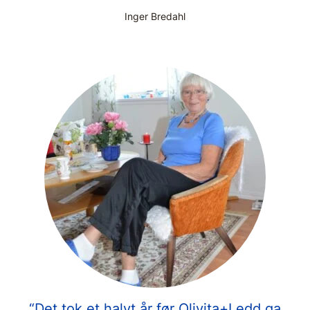
Inger Bredahl
“Det tok et halvt år før Olivita+Ledd ga