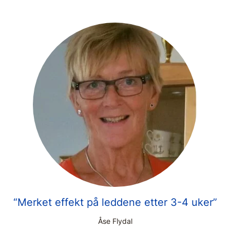
“Merket effekt på leddene etter 3-4 uker”
Åse Flydal