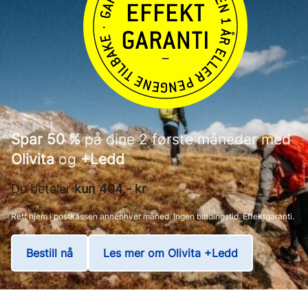
Spar 50 %
på dine 2 første måneder med
Olivita
og
+Ledd
Du betaler
kun 404,- kr
Rett hjem i postkassen annenhver måned. Ingen bindingstid. Effektgaranti.
Bestill nå
Les mer om Olivita +Ledd