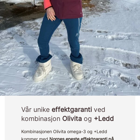
Vår unike
effektgaranti
ved
kombinasjon
Olivita
og
+Ledd
Kombinasjonen Olivita omega-3 og +Ledd
kommer med
Norges eneste
effektgaranti på