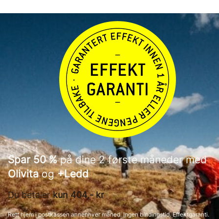
Spar 50 %
på dine 2 første måneder med
Olivita
og
+Ledd
Du betaler
kun 404,- kr
Rett hjem i postkassen annenhver måned. Ingen bindingstid. Effektgaranti.