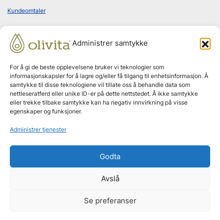
Kundeomtaler
Administrer samtykke
Bestill abonnement
For å gi de beste opplevelsene bruker vi teknologier som
informasjonskapsler for å lagre og/eller få tilgang til enhetsinformasjon. Å
samtykke til disse teknologiene vil tillate oss å behandle data som
nettleseratferd eller unike ID-er på dette nettstedet. Å ikke samtykke
Leveres hjem annenhver måned
eller trekke tilbake samtykke kan ha negativ innvirkning på visse
egenskaper og funksjoner.
Ingen bindingstid
Administrer tjenester
Godta
Effektgaranti
Avslå
Se preferanser