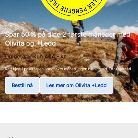
Spar 50 %
på dine 2 første måneder med
Olivita
og
+Ledd
Du betaler
kun 404,- kr
Rett hjem i postkassen annenhver måned. Ingen bindingstid. Effektgaranti.
Bestill nå
Les mer om Olivita +Ledd