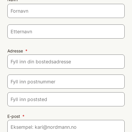
For
Ett
Adresse
*
Adr
Pos
Pos
E-post
*