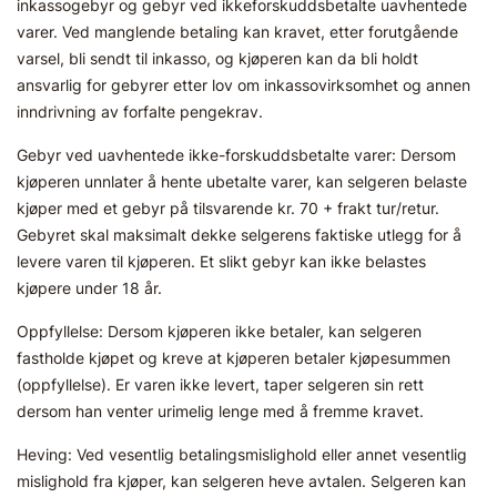
inkassogebyr og gebyr ved ikkeforskuddsbetalte uavhentede
varer. Ved manglende betaling kan kravet, etter forutgående
varsel, bli sendt til inkasso, og kjøperen kan da bli holdt
ansvarlig for gebyrer etter lov om inkassovirksomhet og annen
inndrivning av forfalte pengekrav.
Gebyr ved uavhentede ikke-forskuddsbetalte varer: Dersom
kjøperen unnlater å hente ubetalte varer, kan selgeren belaste
kjøper med et gebyr på tilsvarende kr. 70 + frakt tur/retur.
Gebyret skal maksimalt dekke selgerens faktiske utlegg for å
levere varen til kjøperen. Et slikt gebyr kan ikke belastes
kjøpere under 18 år.
Oppfyllelse: Dersom kjøperen ikke betaler, kan selgeren
fastholde kjøpet og kreve at kjøperen betaler kjøpesummen
(oppfyllelse). Er varen ikke levert, taper selgeren sin rett
dersom han venter urimelig lenge med å fremme kravet.
Heving: Ved vesentlig betalingsmislighold eller annet vesentlig
mislighold fra kjøper, kan selgeren heve avtalen. Selgeren kan