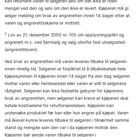
kan returnere varen til selgeren selv om det ikke er noen
mangel ved den og selv om den ikke er levert. Kjøperen må gi
selger melding om bruk av angreretten innen 14 dager etter at
varen og angrerettsskjema er mottatt.
2
Lov av 21. desember 2000 nr. 105 om opplysningsplikt og
angrerett m.v. ved fjernsalg og salg utenfor fast utsalgssted
(angrerettloven).
Ved bruk av angreretten må varen leveres tilbake til selgeren
innen rimelig tid. Selgeren er forpliktet til å tilbakebetale hele
kjøpesummen til kjøperen innen 14 dager fra den dag selgeren
mottar varen eller henteseddel eller varen er stilt til selgerens
rådighet. Selgeren kan ikke fastsette gebyrer for kjøperens
bruk av angreretten, men selgeren kan kreve at kjøperen skal
betale kostnadene for returforsendelsen. Kjøperen kan
undersøke produktet før han eller hun angrer på kjøpet. Varen
må likevel kunne leveres tilbake til selgeren i tilnærmet samme
stand og mengde som den var i da kjøperen mottok den.
Kjøperen bør sende varen tilbake til selgeren i