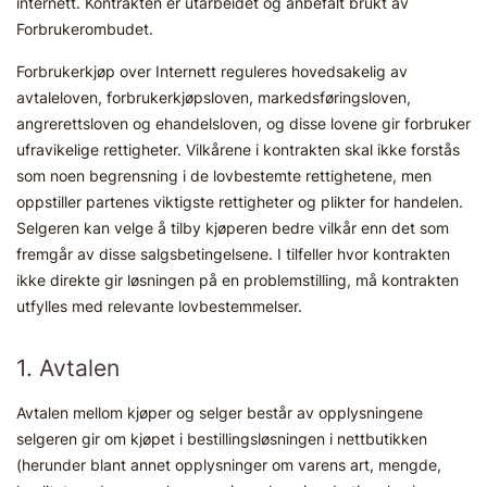
internett. Kontrakten er utarbeidet og anbefalt brukt av
Forbrukerombudet.
Forbrukerkjøp over Internett reguleres hovedsakelig av
avtaleloven, forbrukerkjøpsloven, markedsføringsloven,
angrerettsloven og ehandelsloven, og disse lovene gir forbruker
ufravikelige rettigheter. Vilkårene i kontrakten skal ikke forstås
som noen begrensning i de lovbestemte rettighetene, men
oppstiller partenes viktigste rettigheter og plikter for handelen.
Selgeren kan velge å tilby kjøperen bedre vilkår enn det som
fremgår av disse salgsbetingelsene. I tilfeller hvor kontrakten
ikke direkte gir løsningen på en problemstilling, må kontrakten
utfylles med relevante lovbestemmelser.
1. Avtalen
Avtalen mellom kjøper og selger består av opplysningene
selgeren gir om kjøpet i bestillingsløsningen i nettbutikken
(herunder blant annet opplysninger om varens art, mengde,