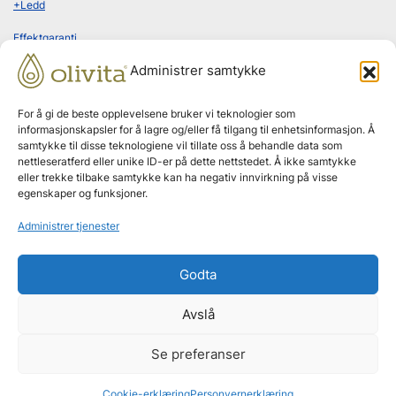
+Ledd
Effektgaranti
Administrer samtykke
Kundeomtaler
For å gi de beste opplevelsene bruker vi teknologier som
informasjonskapsler for å lagre og/eller få tilgang til enhetsinformasjon. Å
Bestill abonnement
samtykke til disse teknologiene vil tillate oss å behandle data som
nettleseratferd eller unike ID-er på dette nettstedet. Å ikke samtykke
eller trekke tilbake samtykke kan ha negativ innvirkning på visse
egenskaper og funksjoner.
Leveres hjem annenhver måned
Administrer tjenester
Ingen bindingstid
Godta
Effektgaranti
Avslå
Se preferanser
Sunne og sterke nettsider levert av
Cookie-erklæring
Personvernerklæring