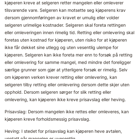
kjøperen kreve at selgeren retter mangelen eller omleverer
tilsvarende vare. Selgeren kan motsette seg kjøperens krav
dersom gjennomføringen av kravet er umulig eller volder
selgeren urimelige kostnader. Selgeren skal foreta rettingen
eller omleveringen innen rimelig tid. Retting eller omlevering skal
foretas uten kostnad for kjøperen, uten risiko for at kjøperen
ikke får dekket sine utlegg og uten vesentlig ulempe for
kjøperen. Selgeren kan ikke foreta mer enn to forsøk på retting
eller omlevering for samme mangel, med mindre det foreligger
særlige grunner som gjør at ytterligere forsøk er rimelig. Selv
om kjøperen verken krever retting eller omlevering, kan
selgeren tilby retting eller omlevering dersom dette skjer uten
opphold. Dersom selgeren sørger for slik retting eller
omlevering, kan kjøperen ikke kreve prisavslag eller heving.
Prisavslag: Dersom mangelen ikke rettes eller omleveres, kan
kjøperen kreve forholdsmessig prisavslag.
Heving: I stedet for prisavslag kan kjøperen heve avtalen,
unntatt når mangelen er uvesentlig.