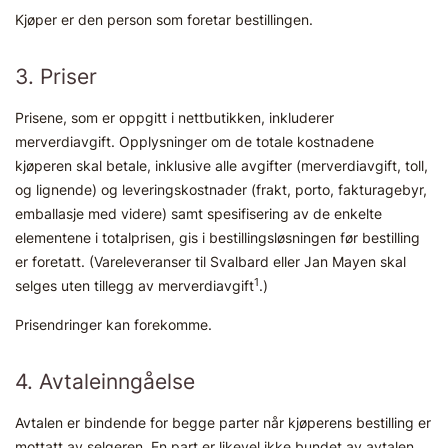
Kjøper er den person som foretar bestillingen.
3. Priser
Prisene, som er oppgitt i nettbutikken, inkluderer
merverdiavgift. Opplysninger om de totale kostnadene
kjøperen skal betale, inklusive alle avgifter (merverdiavgift, toll,
og lignende) og leveringskostnader (frakt, porto, fakturagebyr,
emballasje med videre) samt spesifisering av de enkelte
elementene i totalprisen, gis i bestillingsløsningen før bestilling
er foretatt. (Vareleveranser til Svalbard eller Jan Mayen skal
1
selges uten tillegg av merverdiavgift
.)
Prisendringer kan forekomme.
4. Avtaleinngåelse
Avtalen er bindende for begge parter når kjøperens bestilling er
mottatt av selgeren. En part er likevel ikke bundet av avtalen