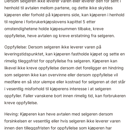
Dersom selgeren ikke leverer varen eller leverer den for sent i
henhold til avtalen mellom partene, og dette ikke skyldes
kjøperen eller forhold på kjøperens side, kan kjøperen i henhold
til reglene i forbrukerkjøpslovens kapittel 5 etter
omstendighetene holde kjøpesummen tilbake, kreve
oppfyllelse, heve avtalen og kreve erstatning fra selgeren.
Oppfyllelse: Dersom selgeren ikke leverer varen på
leveringstidspunktet, kan kjøperen fastholde kjøpet og sette en
rimelig tileggsfrist for oppfyllelse fra selgeren. Kjøperen kan
likevel ikke kreve oppfyllelse dersom det foreligger en hindring
som selgeren ikke kan overvinne eller dersom oppfyllelse vil
medføre en så stor ulempe eller kostnad for selgeren at det står
i vesentlig misforhold til kjøperens interesse i at selgeren
oppfyller. Faller vanskene bort innen rimelig tid, kan forbrukeren
kreve oppfyllelse.
Heving: Kjøperen kan heve avtalen med selgeren dersom
forsinkelsen er vesentlig eller hvis selgeren ikke leverer varen
innen den tilleggsfristen for oppfyllelse som kjøperen har