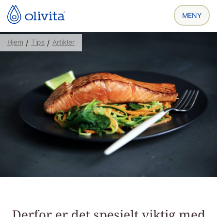
Hjem
/
Tips
/
Artikler
Derfor er det spesielt viktig med