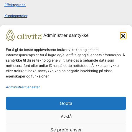
Effektgaranti
Kundeomtaler
Administrer samtykke
Bestill abonnement
For å gi de beste opplevelsene bruker vi teknologier som
informasjonskapsler for å lagre og/eller få tilgang til enhetsinformasjon. Å
samtykke til disse teknologiene vil tillate oss å behandle data som
nettleseratferd eller unike ID-er på dette nettstedet. Å ikke samtykke
Leveres hjem annenhver måned
eller trekke tilbake samtykke kan ha negativ innvirkning på visse
egenskaper og funksjoner.
Ingen bindingstid
Administrer tjenester
Godta
Effektgaranti
Avslå
Se preferanser