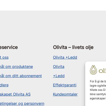
service
Olivita – livets olje
t oss
Olivita +Ledd
ål om produktene
Olivita
ål om ditt abonnement
+Ledd
For å gi de 
dlere
Effektgaranti
lagre og/ell
tillate oss 
skapet Olivita AS
Kundeomtaler
ikke samtykk
egenskaper 
etingelser og personvern