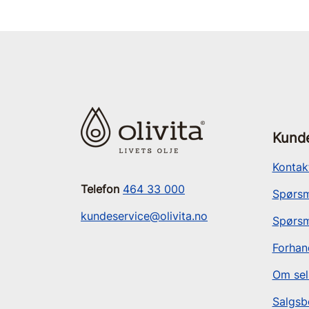
Kunde
Kontak
Telefon
464 33 000
Spørsm
kundeservice@olivita.no
Spørsm
Forhan
Om sel
Salgsb