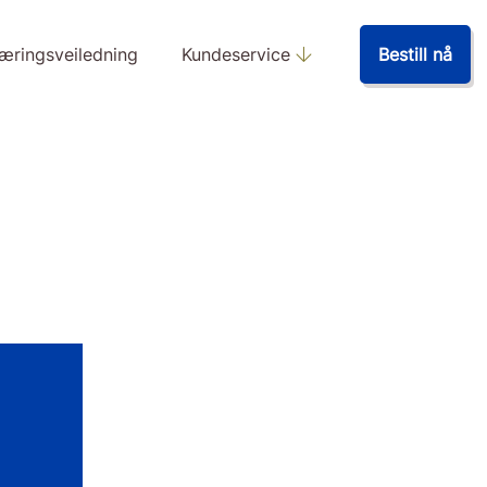
æringsveiledning
Kundeservice
Bestill nå