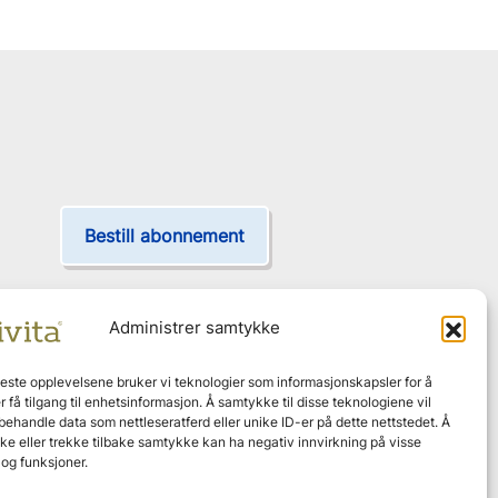
Bestill abonnement
Administrer samtykke
Leveres hjem annenhver måned
beste opplevelsene bruker vi teknologier som informasjonskapsler for å
er få tilgang til enhetsinformasjon. Å samtykke til disse teknologiene vil
Ingen bindingstid
å behandle data som nettleseratferd eller unike ID-er på dette nettstedet. Å
e eller trekke tilbake samtykke kan ha negativ innvirkning på visse
og funksjoner.
Effektgaranti