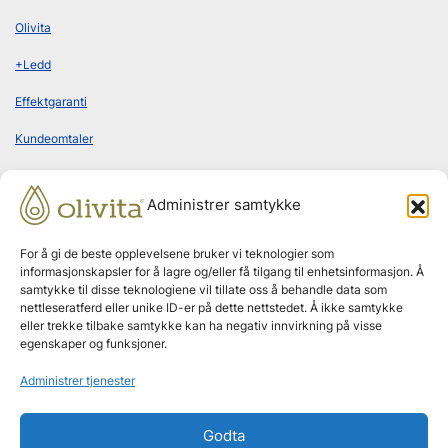
Olivita
+Ledd
Effektgaranti
Kundeomtaler
Administrer samtykke
Bestill abonnement
For å gi de beste opplevelsene bruker vi teknologier som
informasjonskapsler for å lagre og/eller få tilgang til enhetsinformasjon. Å
samtykke til disse teknologiene vil tillate oss å behandle data som
nettleseratferd eller unike ID-er på dette nettstedet. Å ikke samtykke
Leveres hjem annenhver måned
eller trekke tilbake samtykke kan ha negativ innvirkning på visse
egenskaper og funksjoner.
Ingen bindingstid
Administrer tjenester
Godta
Effektgaranti