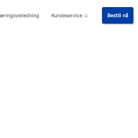
æringsveiledning
Kundeservice
Bestill nå