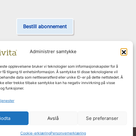
Bestill abonnement
Administrer samtykke
Leveres hjem annenhver måned
beste opplevelsene bruker vi teknologier som informasjonskapsler for å
er få tilgang til enhetsinformasjon. Å samtykke til disse teknologiene vil
Ingen bindingstid
å behandle data som nettleseratferd eller unike ID-er på dette nettstedet. Å
e eller trekke tilbake samtykke kan ha negativ innvirkning på visse
og funksjoner.
Effektgaranti
tjenester
Godta
Avslå
Se preferanser
Cookie-erklæring
Personvernerklæring