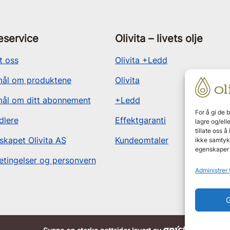
service
Olivita – livets olje
t oss
Olivita +Ledd
ål om produktene
Olivita
ål om ditt abonnement
+Ledd
For å gi de 
dlere
Effektgaranti
lagre og/ell
tillate oss 
skapet Olivita AS
Kundeomtaler
ikke samtykk
egenskaper 
etingelser og personvern
Administrer 