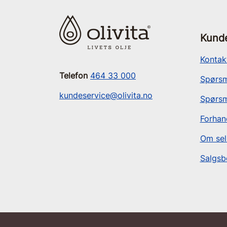
Kunde
Kontak
Telefon
464 33 000
Spørsm
kundeservice@olivita.no
Spørsm
Forhan
Om sel
Salgsb